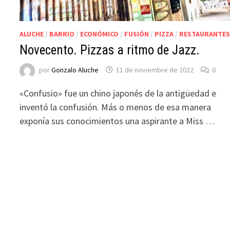
ALUCHE
/
BARRIO
/
ECONÓMICO
/
FUSIÓN
/
PIZZA
/
RESTAURANTE
Novecento. Pizzas a ritmo de Jazz.
por
Gonzalo Aluche
11 de noviembre de 2022
0
«Confusio» fue un chino japonés de la antigüedad e
inventó la confusión. Más o menos de esa manera
exponía sus conocimientos una aspirante a Miss …