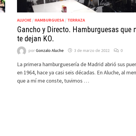
S
ALUCHE
/
HAMBURGUESA
/
TERRAZA
Gancho y Directo. Hamburguesas que 
te dejan KO.
por
Gonzalo Aluche
3 de marzo de 2022
0
La primera hamburguesería de Madrid abrió sus pue
en 1964, hace ya casi seis décadas. En Aluche, al me
que a mí me conste, tuvimos …