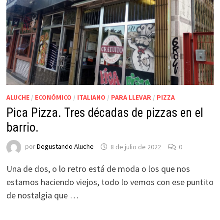
ALUCHE
/
ECONÓMICO
/
ITALIANO
/
PARA LLEVAR
/
PIZZA
Pica Pizza. Tres décadas de pizzas en el
barrio.
por
Degustando Aluche
8 de julio de 2022
0
Una de dos, o lo retro está de moda o los que nos
estamos haciendo viejos, todo lo vemos con ese puntito
de nostalgia que …