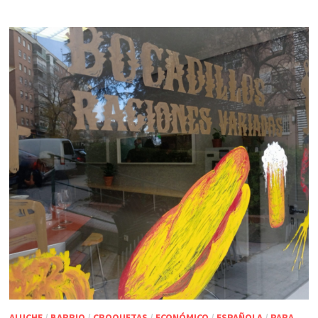
ALUCHE
/
BARRIO
/
CROQUETAS
/
ECONÓMICO
/
ESPAÑOLA
/
PARA