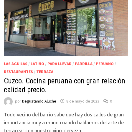
LAS ÁGUILAS
/
LATINO
/
PARA LLEVAR
/
PARRILLA
/
PERUANO
/
RESTAURANTES
/
TERRAZA
Cuzco. Cocina peruana con gran relación
calidad precio.
por
Degustando Aluche
8 de mayo de 2023
0
Todo vecino del barrio sabe que hay dos calles de gran
importancia muy a mano cuando hablamos del arte de
terracear con nuestro vino, cerveza, …