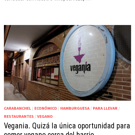
CARABANCHEL
/
ECONÓMICO
/
HAMBURGUESA
/
PARA LLEVAR
/
RESTAURANTES
/
VEGANO
Vegania. Quizá la única oportunidad para
comer vegano cerca del barrio.