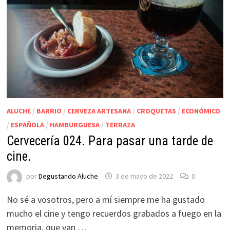
ALUCHE
/
BARRIO
/
CERVEZA ARTESANA
/
CROQUETAS
/
ECONÓMICO
/
ESPAÑOLA
/
HAMBURGUESA
/
TERRAZA
Cervecería 024. Para pasar una tarde de
cine.
por
Degustando Aluche
3 de mayo de 2022
0
No sé a vosotros, pero a mí siempre me ha gustado
mucho el cine y tengo recuerdos grabados a fuego en la
memoria, que van …