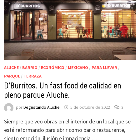
ALUCHE
/
BARRIO
/
ECONÓMICO
/
MEXICANO
/
PARA LLEVAR
/
PARQUE
/
TERRAZA
D’Burritos. Un fast food de calidad en
pleno parque Aluche.
por
Degustando Aluche
5 de octubre de 2022
3
Siempre que veo obras en el interior de un local que se
está reformando para abrir como bar o restaurante,
siento emoción, ilusión e impaciencia …