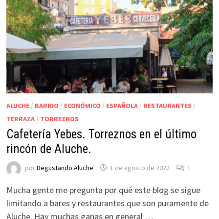
ALUCHE
/
BARRIO
/
ECONÓMICO
/
ESPAÑOLA
/
RESTAURANTES
/
TERRAZA
/
TORREZNOS
Cafetería Yebes. Torreznos en el último
rincón de Aluche.
por
Degustando Aluche
1 de agosto de 2022
1
Mucha gente me pregunta por qué este blog se sigue
limitando a bares y restaurantes que son puramente de
Aluche. Hay muchas ganas en general …