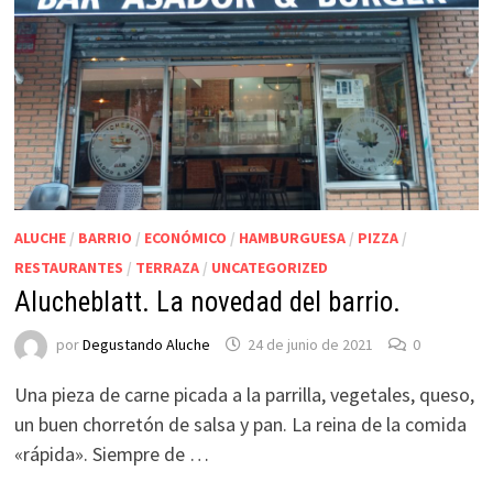
ALUCHE
/
BARRIO
/
ECONÓMICO
/
HAMBURGUESA
/
PIZZA
/
RESTAURANTES
/
TERRAZA
/
UNCATEGORIZED
Alucheblatt. La novedad del barrio.
por
Degustando Aluche
24 de junio de 2021
0
Una pieza de carne picada a la parrilla, vegetales, queso,
un buen chorretón de salsa y pan. La reina de la comida
«rápida». Siempre de …