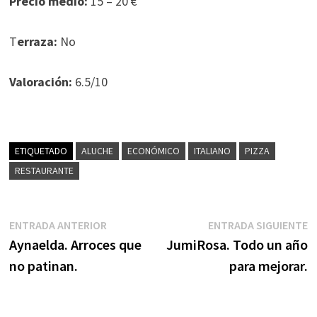
Precio medio:
15 – 20 €
T
erraza:
No
Valoración:
6.5/10
ETIQUETADO
ALUCHE
ECONÓMICO
ITALIANO
PIZZA
RESTAURANTE
Navegación
Entrada
E
ENTRADA ANTERIOR
ENTRADA SIGUIENTE
anterior:
s
Aynaelda. Arroces que
JumiRosa. Todo un año
de
no patinan.
para mejorar.
entradas