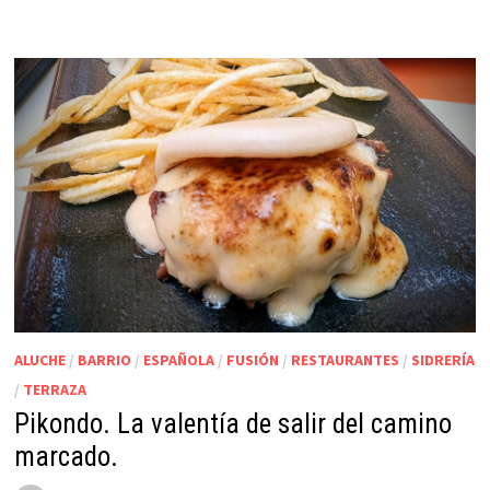
ALUCHE
/
BARRIO
/
ESPAÑOLA
/
FUSIÓN
/
RESTAURANTES
/
SIDRERÍA
/
TERRAZA
Pikondo. La valentía de salir del camino
marcado.