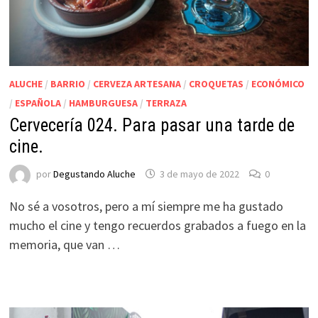
ALUCHE
/
BARRIO
/
CERVEZA ARTESANA
/
CROQUETAS
/
ECONÓMICO
/
ESPAÑOLA
/
HAMBURGUESA
/
TERRAZA
Cervecería 024. Para pasar una tarde de
cine.
por
Degustando Aluche
3 de mayo de 2022
0
No sé a vosotros, pero a mí siempre me ha gustado
mucho el cine y tengo recuerdos grabados a fuego en la
memoria, que van …