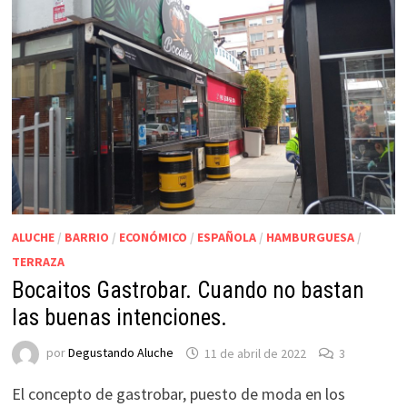
ALUCHE
/
BARRIO
/
ECONÓMICO
/
ESPAÑOLA
/
HAMBURGUESA
/
TERRAZA
Bocaitos Gastrobar. Cuando no bastan
las buenas intenciones.
por
Degustando Aluche
11 de abril de 2022
3
El concepto de gastrobar, puesto de moda en los