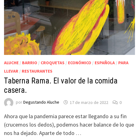
ALUCHE
/
BARRIO
/
CROQUETAS
/
ECONÓMICO
/
ESPAÑOLA
/
PARA
LLEVAR
/
RESTAURANTES
Taberna Rama. El valor de la comida
casera.
por
Degustando Aluche
17 de marzo de 2022
0
Ahora que la pandemia parece estar llegando a su fin
(crucemos los dedos), podemos hacer balance de lo que
nos ha dejado. Aparte de todo …