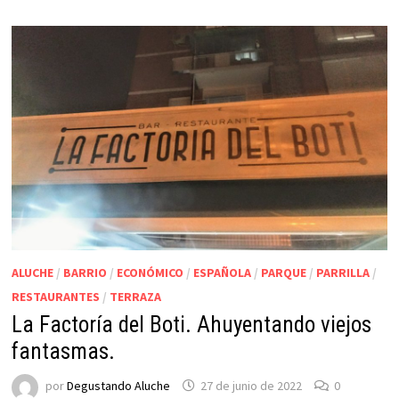
ALUCHE
/
BARRIO
/
ECONÓMICO
/
ESPAÑOLA
/
PARQUE
/
PARRILLA
/
RESTAURANTES
/
TERRAZA
La Factoría del Boti. Ahuyentando viejos
fantasmas.
por
Degustando Aluche
27 de junio de 2022
0