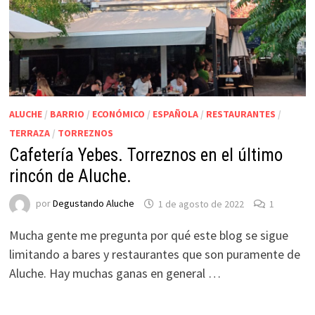
ALUCHE
/
BARRIO
/
ECONÓMICO
/
ESPAÑOLA
/
RESTAURANTES
/
TERRAZA
/
TORREZNOS
Cafetería Yebes. Torreznos en el último
rincón de Aluche.
por
Degustando Aluche
1 de agosto de 2022
1
Mucha gente me pregunta por qué este blog se sigue
limitando a bares y restaurantes que son puramente de
Aluche. Hay muchas ganas en general …