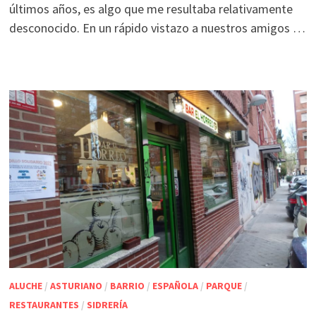
últimos años, es algo que me resultaba relativamente
desconocido. En un rápido vistazo a nuestros amigos …
ALUCHE
/
ASTURIANO
/
BARRIO
/
ESPAÑOLA
/
PARQUE
/
RESTAURANTES
/
SIDRERÍA