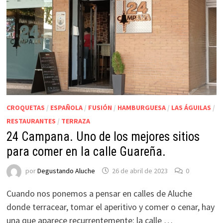
CROQUETAS
/
ESPAÑOLA
/
FUSIÓN
/
HAMBURGUESA
/
LAS ÁGUILAS
/
RESTAURANTES
/
TERRAZA
24 Campana. Uno de los mejores sitios
para comer en la calle Guareña.
por
Degustando Aluche
26 de abril de 2023
0
Cuando nos ponemos a pensar en calles de Aluche
donde terracear, tomar el aperitivo y comer o cenar, hay
una que aparece recurrentemente: la calle …