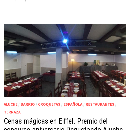
ALUCHE
/
BARRIO
/
CROQUETAS
/
ESPAÑOLA
/
RESTAURANTES
/
TERRAZA
Cenas mágicas en Eiffel. Premio del
concurso aniversario Degustando Aluche.