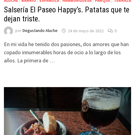
ALUCHE
/
BARRIO
/
ESPAÑOLA
/
HAMBURGUESA
/
PARQUE
/
TERRAZA
Salsería El Paseo Happy’s. Patatas que te
dejan triste.
por
Degustando Aluche
24 de mayo de 2022
0
En mi vida he tenido dos pasiones, dos amores que han
copado innumerables horas de ocio a lo largo de los
años. La primera de …